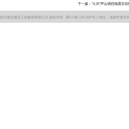
下一篇：
"4.20"芦山强烈地震
四川建安建设工程集团有限公司 版权所有
蜀ICP备13012409号-1
地址：成都市青羊区